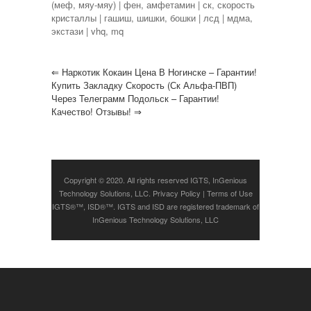
(меф, мяу-мяу) | фен, амфетамин | ск, скорость
кристаллы | гашиш, шишки, бошки | лсд | мдма,
экстази | vhq, mq
⇐
Наркотик Кокаин Цена В Ногинске – Гарантии!
Купить Закладку Скорость (Ск Альфа-ПВП)
Через Телеграмм Подольск – Гарантии!
Качество! Отзывы!
⇒
Copyright © 2020. All rights reserved IGTS, InGenious
Technology Solutions, LLC.
Privacy Policy
|
Terms of Use
IGTS®™, ISD®™. IGTS and ISD are registered trademark of
InGenious Technology Solutions, LLC