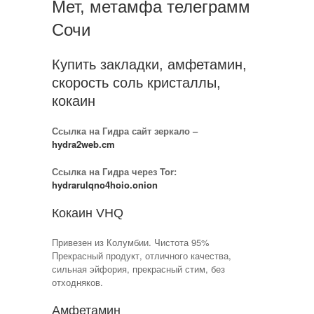
Мет, метамфа телеграмм
телеграмм
Сочи
Сочи
–
Качество!
Купить закладки, амфетамин,
скорость соль кристаллы,
кокаин
Ссылка на Гидра сайт зеркало –
hydra2web.cm
Ссылка на Гидра через Tor:
hydrarulqno4hoio.onion
Кокаин VHQ
Привезен из Колумбии. Чистота 95%
Прекрасный продукт, отличного качества,
сильная эйфория, прекрасный стим, без
отходняков.
Амфетамин