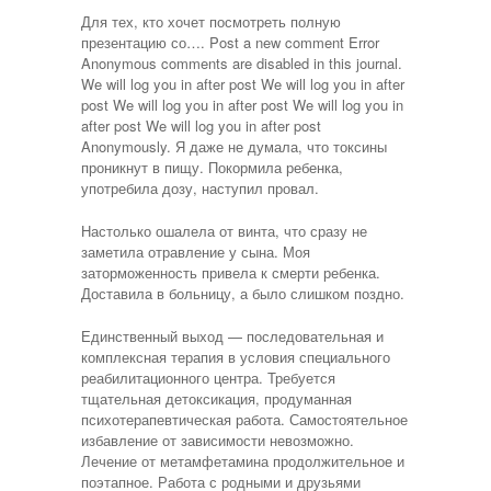
Для тех, кто хочет посмотреть полную
презентацию со…. Post a new comment Error
Anonymous comments are disabled in this journal.
We will log you in after post We will log you in after
post We will log you in after post We will log you in
after post We will log you in after post
Anonymously. Я даже не думала, что токсины
проникнут в пищу. Покормила ребенка,
употребила дозу, наступил провал.
Настолько ошалела от винта, что сразу не
заметила отравление у сына. Моя
заторможенность привела к смерти ребенка.
Доставила в больницу, а было слишком поздно.
Единственный выход — последовательная и
комплексная терапия в условия специального
реабилитационного центра. Требуется
тщательная детоксикация, продуманная
психотерапевтическая работа. Самостоятельное
избавление от зависимости невозможно.
Лечение от метамфетамина продолжительное и
поэтапное. Работа с родными и друзьями