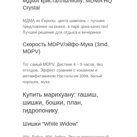
МДМА кристаллы/Molly: MDMA HQ
Crystal
МДМА из Европы, цвета шампань – лучшее
предложение на рынке, в паре цена-качество!
Лучшее решение для отдыха и вечеринки.
Скорость MDPV/эйфо-Мука (3md,
MDPV)
Тот самый MDPV. Дествие 4 – 5 часов, без
отходов. Эффект сравним с кокаином и
метамфетамином.Настальгия 2009, белый
порошок, мука.
Купить марихуану: гашиш,
шишки, бошки, план,
гидропонику.
Шишки “White Widow”
40% Sativa, 60% Indica. Это не пересушенный