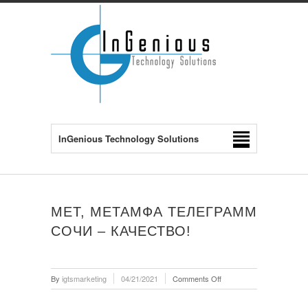
InGenious Technology Solutions
МЕТ, МЕТАМФА ТЕЛЕГРАММ
СОЧИ – КАЧЕСТВО!
on
By
igtsmarketing
04/21/2021
Comments Off
Мет,
метамфа