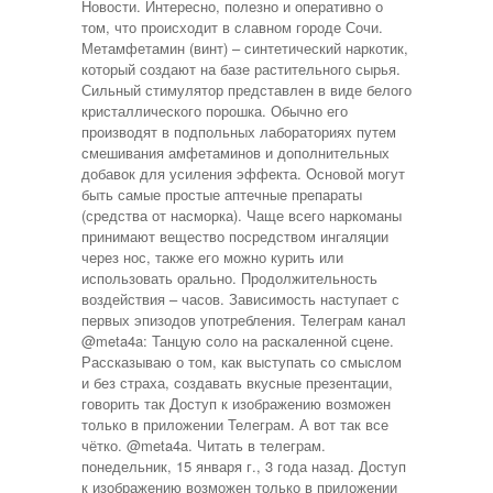
Новости. Интересно, полезно и оперативно о
том, что происходит в славном городе Сочи.
Метамфетамин (винт) – синтетический наркотик,
который создают на базе растительного сырья.
Сильный стимулятор представлен в виде белого
кристаллического порошка. Обычно его
производят в подпольных лабораториях путем
смешивания амфетаминов и дополнительных
добавок для усиления эффекта. Основой могут
быть самые простые аптечные препараты
(средства от насморка). Чаще всего наркоманы
принимают вещество посредством ингаляции
через нос, также его можно курить или
использовать орально. Продолжительность
воздействия – часов. Зависимость наступает с
первых эпизодов употребления. Телеграм канал
@meta4a: Танцую соло на раскаленной сцене.
Рассказываю о том, как выступать со смыслом
и без страха, создавать вкусные презентации,
говорить так Доступ к изображению возможен
только в приложении Телеграм. А вот так все
чётко. @meta4a. Читать в телеграм.
понедельник, 15 января г., 3 года назад. Доступ
к изображению возможен только в приложении