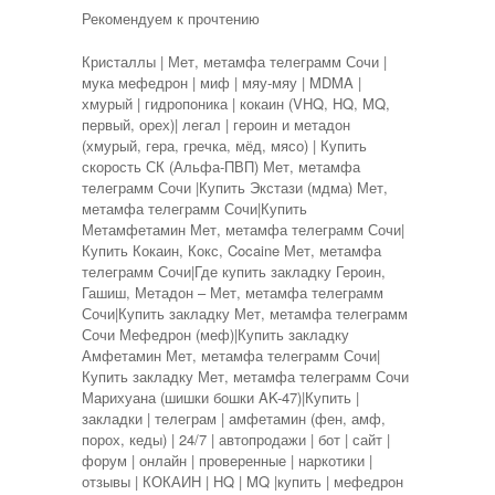
Рекомендуем к прочтению
Кристаллы | Мет, метамфа телеграмм Сочи |
мука мефедрон | миф | мяу-мяу | MDMA |
хмурый | гидропоника | кокаин (VHQ, HQ, MQ,
первый, орех)| легал | героин и метадон
(хмурый, гера, гречка, мёд, мясо) | Купить
скорость СК (Альфа-ПВП) Мет, метамфа
телеграмм Сочи |Купить Экстази (мдма) Мет,
метамфа телеграмм Сочи|Купить
Метамфетамин Мет, метамфа телеграмм Сочи|
Купить Кокаин, Кокс, Cocaine Мет, метамфа
телеграмм Сочи|Где купить закладку Героин,
Гашиш, Метадон – Мет, метамфа телеграмм
Сочи|Купить закладку Мет, метамфа телеграмм
Сочи Мефедрон (меф)|Купить закладку
Амфетамин Мет, метамфа телеграмм Сочи|
Купить закладку Мет, метамфа телеграмм Сочи
Марихуана (шишки бошки AK-47)|Купить |
закладки | телеграм | амфетамин (фен, амф,
порох, кеды) | 24/7 | автопродажи | бот | сайт |
форум | онлайн | проверенные | наркотики |
отзывы | КОКАИН | HQ | MQ |купить | мефедрон