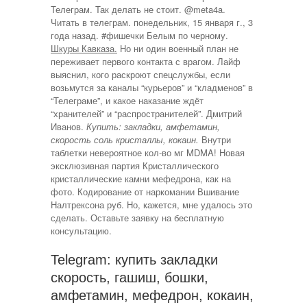
Телеграм. Так делать не стоит. @meta4a.
Читать в телеграм. понедельник, 15 января г., 3
года назад. #фишечки Белым по черному.
Шкуры Кавказа.
Но ни один военный план не
переживает первого контакта с врагом. Лайф
выяснил, кого раскроют спецслужбы, если
возьмутся за каналы “курьеров” и “кладменов” в
“Телеграме”, и какое наказание ждёт
“хранителей” и “распространителей”. Дмитрий
Иванов.
Купить: закладки, амфетамин,
скорость соль кристаллы, кокаин.
Внутри
таблетки невероятное кол-во мг MDMA! Новая
эксклюзивная партия Кристаллического
кристаллические камни мефедрона, как на
фото. Кодирование от наркомании Вшивание
Налтрексона руб. Но, кажется, мне удалось это
сделать. Оставьте заявку на бесплатную
консультацию.
Telegram: купить закладки
скорость, гашиш, бошки,
амфетамин, мефедрон, кокаин,