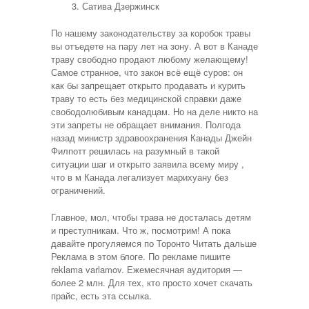
Сатива Дзержинск
По нашему законодательству за коробок травы
вы отъедете на пару лет на зону. А вот в Канаде
траву свободно продают любому желающему!
Самое странное, что закон всё ещё суров: он
как бы запрещает открыто продавать и курить
траву то есть без медицинской справки даже
свободолюбивым канадцам. Но на деле никто на
эти запреты не обращает внимания. Полгода
назад министр здравоохранения Канады Джейн
Филпотт решилась на разумный в такой
ситуации шаг и открыто заявила всему миру ,
что в м Канада легализует марихуану без
ограничений.
Главное, мол, чтобы трава не досталась детям
и преступникам. Что ж, посмотрим! А пока
давайте прогуляемся по Торонто Читать дальше
Реклама в этом блоге. По рекламе пишите
reklama varlamov. Ежемесячная аудитория —
более 2 млн. Для тех, кто просто хочет скачать
прайс, есть эта ссылка.