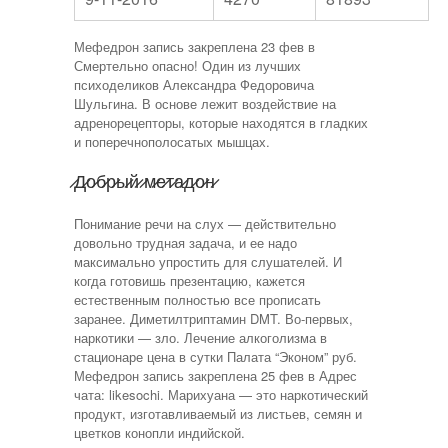
Мефедрон запись закреплена 23 фев в
Смертельно опасно! Один из лучших
психоделиков Александра Федоровича
Шульгина. В основе лежит воздействие на
адренорецепторы, которые находятся в гладких
и поперечнополосатых мышцах.
̷Д̷о̷б̷р̷ы̷й̷ ̷м̷е̷т̷а̷д̷о̷н̷
Понимание речи на слух — действительно
довольно трудная задача, и ее надо
максимально упростить для слушателей. И
когда готовишь презентацию, кажется
естественным полностью все прописать
заранее. Диметилтриптамин DMT. Во-первых,
наркотики — зло. Лечение алкоголизма в
стационаре цена в сутки Палата “Эконом” руб.
Мефедрон запись закреплена 25 фев в Адрес
чата: likesochi. Марихуана — это наркотический
продукт, изготавливаемый из листьев, семян и
цветков конопли индийской.