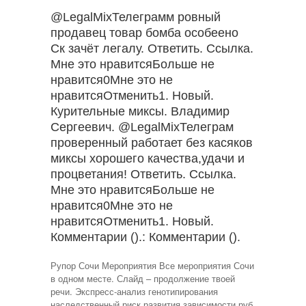
@LegalMixТелеграмм ровный
продавец товар бомба особеено
Ск зачёт легалу. Ответить. Ссылка.
Мне это нравитсяБольше не
нравится0Мне это не
нравитсяОтменить1. Новый.
Курительные миксы. Владимир
Сергеевич. @LegalMixТелеграм
проверенный работает без касяков
миксы хорошего качества,удачи и
процветания! Ответить. Ссылка.
Мне это нравитсяБольше не
нравится0Мне это не
нравитсяОтменить1. Новый.
Комментарии ().: Комментарии ().
Рупор Сочи Мероприятия Все мероприятия Сочи
в одном месте. Слайд – продолжение твоей
речи. Экспресс-анализ генотипирования
наследственный риск развития зависимости руб.