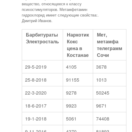
вещество, относящееся к классу
психостимуляторов. Метамфетамин
гидрохлорид имеет следующие свойства:.
Дмитрий Иванов.
Барбитураты
Наркотик
Мет,
Электросталь
Кокс
метамфа
цена в
телеграмм
Костанае
Сочи
29-5-2019
4105
3678
25-8-2018
91155
1013
22-3-2020
9278
50245
18-6-2017
9923
9671
19-1-2018
5061
74408
9-11-2016
4270
81893