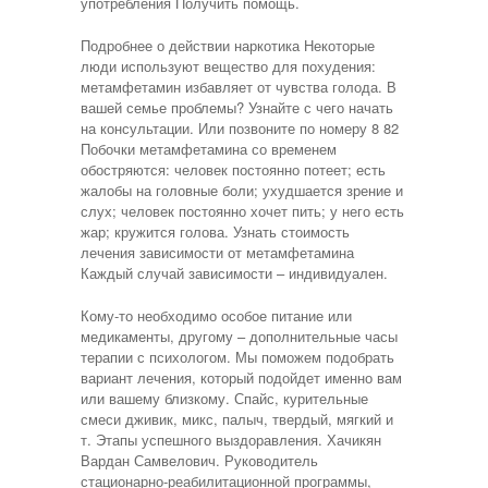
употребления Получить помощь.
Подробнее о действии наркотика Некоторые
люди используют вещество для похудения:
метамфетамин избавляет от чувства голода. В
вашей семье проблемы? Узнайте с чего начать
на консультации. Или позвоните по номеру 8 82
Побочки метамфетамина со временем
обостряются: человек постоянно потеет; есть
жалобы на головные боли; ухудшается зрение и
слух; человек постоянно хочет пить; у него есть
жар; кружится голова. Узнать стоимость
лечения зависимости от метамфетамина
Каждый случай зависимости – индивидуален.
Кому-то необходимо особое питание или
медикаменты, другому – дополнительные часы
терапии с психологом. Мы поможем подобрать
вариант лечения, который подойдет именно вам
или вашему близкому. Спайс, курительные
смеси дживик, микс, палыч, твердый, мягкий и
т. Этапы успешного выздоравления. Хачикян
Вардан Самвелович. Руководитель
стационарно-реабилитационной программы,