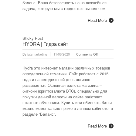
баланс. Ваша безопасность наша важнейшая
задача, которую мы с гордостью выполняем.
Read More
Sticky Post
HYDRA | Гидра сайт
on
By
igtsmarketing
11/06/2020
Comments Off
HYDRA
|
Hydra это интернет магазин различных товаров
Гидра
определенной тематики. Сайт работает с 2015
сайт
года и на сегодняшний день активно
развивается. Основная валюта магазина –
биткоин (криптовалюта BTC), специально для
покупки данной валюты на сайте работают
штатные обменники. Купить или обменять битки
можно моментально прямо в личном кабинете, в
разделе “Баланс”.
Read More