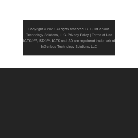
Copyright © 2020. All rights reserved IGTS, InGenious
Technology Solutions, LLC.
Privacy Policy
|
Terms of Use
IGTS®™, ISD®™. IGTS and ISD are registered trademark of
InGenious Technology Solutions, LLC