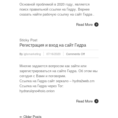
ссылка
Основной проблемой в 2020 году, является
на
поиск правильной ссылки на Гидру. Вернее
Гидру
сказать найти рабочую ссылку на сайт Гидра .
Read More
Sticky Post
Регистрация и вход на сайт Гидра
on
By
igtsmarketing
07/16/2020
Comments Off
Регистрация
и
Многие задаются вопросом как зайти или
вход
зарегистрироваться на сайте Гидра. Об этом мы
на
сегодня с Вами и поговорим.
сайт
Ссылка на Гидра сайт зеркало – hydra2web.cm
Гидра
Ссылка на Гидра через Tor:
hydrarulqno4hoio.onion
Read More
⇐
Older Posts