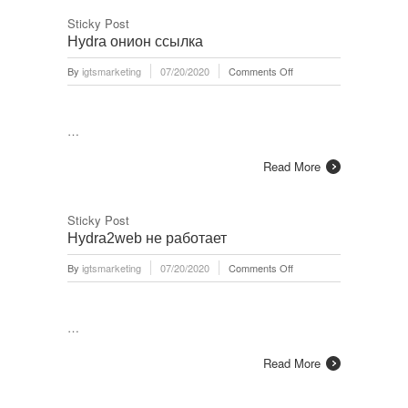
Sticky Post
Hydra онион ссылка
on
By
igtsmarketing
07/20/2020
Comments Off
Hydra
онион
ссылка
…
Read More
Sticky Post
Hydra2web не работает
on
By
igtsmarketing
07/20/2020
Comments Off
Hydra2web
не
работает
…
Read More