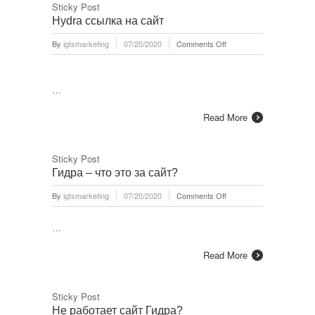
Sticky Post
Hydra ссылка на сайт
on
By
igtsmarketing
07/20/2020
Comments Off
Hydra
ссылка
на
…
сайт
Read More
Sticky Post
Гидра – что это за сайт?
on
By
igtsmarketing
07/20/2020
Comments Off
Гидра
–
…
что
это
Read More
за
сайт?
Sticky Post
Не работает сайт Гидра?