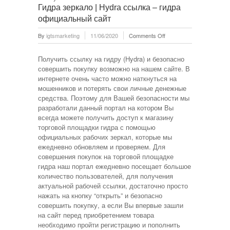
Гидра зеркало | Hydra ссылка – гидра
официальный сайт
on
By
igtsmarketing
11/06/2020
Comments Off
Гидра
зеркало
Получить ссылку на гидру (Hydra) и безопасно
|
совершить покупку возможно на нашем сайте. В
Hydra
интернете очень часто можно наткнуться на
ссылка
мошенников и потерять свои личные денежные
–
средства. Поэтому для Вашей безопасности мы
гидра
разработали данный портал на котором Вы
официальный
всегда можете получить доступ к магазину
сайт
торговой площадки гидра с помощью
официальных рабочих зеркал, которые мы
ежедневно обновляем и проверяем. Для
совершения покупок на торговой площадке
гидра наш портал ежедневно посещает большое
количество пользователей, для получения
актуальной рабочей ссылки, достаточно просто
нажать на кнопку “открыть” и безопасно
совершить покупку, а если Вы впервые зашли
на сайт перед приобретением товара
необходимо пройти регистрацию и пополнить