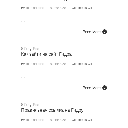
on
By
igtsmarketing
07/20/2020
Comments Off
Не
работает
…
сайт
Гидра?
Read More
Sticky Post
Как зайти на сайт Гидра
on
By
igtsmarketing
07/19/2020
Comments Off
Как
зайти
…
на
сайт
Read More
Гидра
Sticky Post
Правильная ссылка на Гидру
on
By
igtsmarketing
07/19/2020
Comments Off
Правильная