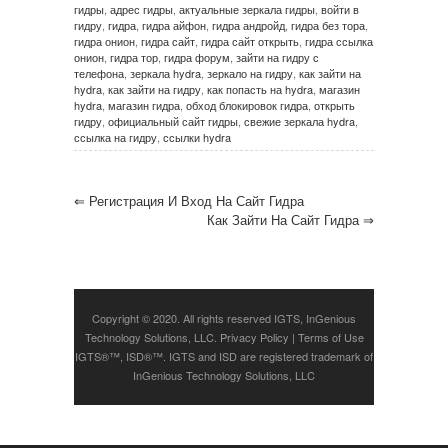
гидры
,
адрес гидры
,
актуальные зеркала гидры
,
войти в
гидру
,
гидра
,
гидра айфон
,
гидра андройд
,
гидра без тора
,
гидра онион
,
гидра сайт
,
гидра сайт открыть
,
гидра ссылка
онион
,
гидра тор
,
гидра форум
,
зайти на гидру с
телефона
,
зеркала hydra
,
зеркало на гидру
,
как зайти на
hydra
,
как зайти на гидру
,
как попасть на hydra
,
магазин
hydra
,
магазин гидра
,
обход блокировок гидра
,
открыть
гидру
,
официальный сайт гидры
,
свежие зеркала hydra
,
ссылка на гидру
,
ссылки hydra
⇐
Регистрация И Вход На Сайт Гидра
Как Зайти На Сайт Гидра
⇒
Copyright © 2020. All rights reserved IGTS, InGenious
Technology Solutions, LLC.
Privacy Policy
|
Terms of Use
IGTS®™, ISD®™. IGTS and ISD are registered trademark of
InGenious Technology Solutions, LLC