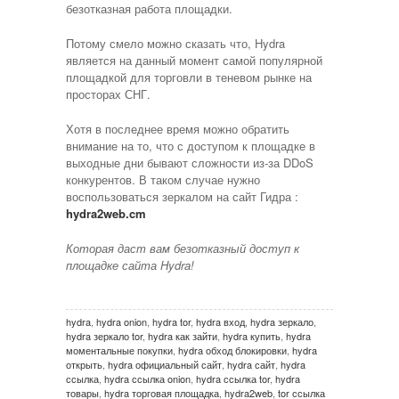
безотказная работа площадки.
Потому смело можно сказать что, Hydra
является на данный момент самой популярной
площадкой для торговли в теневом рынке на
просторах СНГ.
Хотя в последнее время можно обратить
внимание на то, что с доступом к площадке в
выходные дни бывают сложности из-за DDoS
конкурентов. В таком случае нужно
воспользоваться зеркалом на сайт Гидра :
hydra2web.cm
Которая даст вам безотказный доступ к
площадке сайта Hydra!
hydra
,
hydra onion
,
hydra tor
,
hydra вход
,
hydra зеркало
,
hydra зеркало tor
,
hydra как зайти
,
hydra купить
,
hydra
моментальные покупки
,
hydra обход блокировки
,
hydra
открыть
,
hydra официальный сайт
,
hydra сайт
,
hydra
ссылка
,
hydra ссылка onion
,
hydra ссылка tor
,
hydra
товары
,
hydra торговая площадка
,
hydra2web
,
tor ссылка