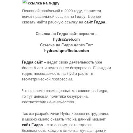
ссылка на гидру
на
Гидру
Основной проблемой в 2020 году, является
поиск правильной ссылки на Гидру. Вернее
сказать найти рабочую ссылку на
сайт Гидра
.
Ссылка на Гидра сайт зеркало –
hydra2web.cm
Ссылка на Гидра через Tor:
hydrarulqno4hoio.onion
Гидра сайт
– ведет свою деятельность уже
более 6 лет и ведет он ее безупречно. С каждым
годом посещаемость на Hydra растет в
геометрической прогрессии.
Что касаемо размещенных магазинов на Гидра,
то тут ценовая политика безупречна,
соответствие
цена-качество
.
Так-же разработчики Hydra хорошо потрудились
и можно смело сказать что на данный момент
сайт Гидра
– это анонимность сделки,
безопасность каждого клиента, лучшая цена и